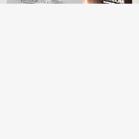
Brooklyn Kitchen на выставке
Artdom 2024
На выставке ARTDOM в Гостином Дворе
BROOKLYN KITCHEN представили свою
авторскую коллекцию кухонь и столярных
изделий.