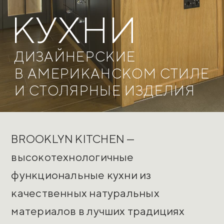
КУХНИ
МАСТЕРСКАЯ
СТОЛЯРНЫЕ ИЗДЕЛИЯ
ДИЗАЙНЕРСКИЕ
В АМЕРИКАНСКОМ СТИЛЕ
И ДИЗАЙНЕРСКИЕ КУХНИ
И СТОЛЯРНЫЕ ИЗДЕЛИЯ
BROOKLYN KITCHEN —
высокотехнологичные
функциональные кухни из
качественных натуральных
материалов в лучших традициях